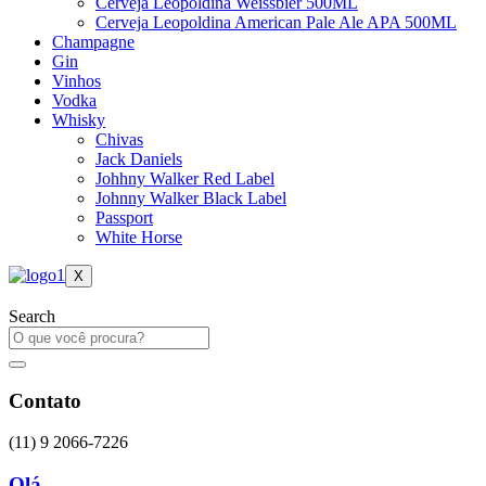
Cerveja Leopoldina Weissbier 500ML
Cerveja Leopoldina American Pale Ale APA 500ML
Champagne
Gin
Vinhos
Vodka
Whisky
Chivas
Jack Daniels
Johhny Walker Red Label
Johnny Walker Black Label
Passport
White Horse
X
Search
Contato
(11) 9 2066-7226
Olá