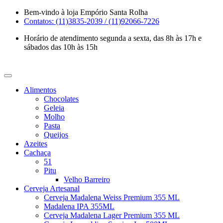
Skip
Bem-vindo à loja Empório Santa Rolha
to
Contatos: (11)3835-2039 / (11)92066-7226
content
Horário de atendimento segunda a sexta, das 8h às 17h e
sábados das 10h às 15h
Alimentos
Chocolates
Geleia
Molho
Pasta
Queijos
Azeites
Cachaça
51
Pitu
Velho Barreiro
Cerveja Artesanal
Cerveja Madalena Weiss Premium 355 ML
Madalena IPA 355ML
Cerveja Madalena Lager Premium 355 ML