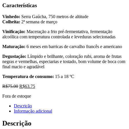
Características
Vinhedo:
Serra Gaúcha, 750 metros de altitude
Colheita:
2ª semana de março
Vinificação:
Maceração a frio pré-fermentativa, fermentação
alcoólica com temperatura controlada e leveduras selecionadas
Maturação:
6 meses em barricas de carvalho francês e americano
Degustação:
Límpido e brilhante, coloração rubi, aroma de frutas
negras e vermelhas, especiarias e tostado, bom volume de boca com
final macio e agradável
Temperatura de consumo:
15 a 18 ºC
O
O
R$
75.00
R$
63.75
preço
preço
Fora de estoque
original
atual
era:
é:
Descrição
R$75.00.
R$63.75.
Informação adicional
Descrição