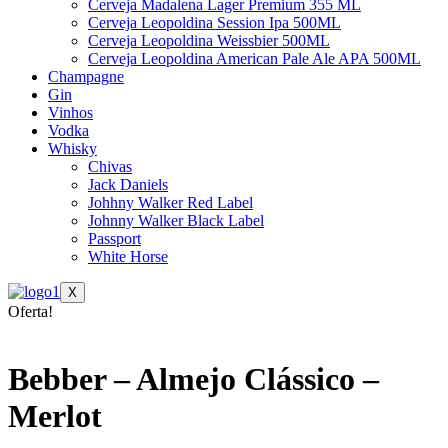
Cerveja Madalena Lager Premium 355 ML
Cerveja Leopoldina Session Ipa 500ML
Cerveja Leopoldina Weissbier 500ML
Cerveja Leopoldina American Pale Ale APA 500ML
Champagne
Gin
Vinhos
Vodka
Whisky
Chivas
Jack Daniels
Johhny Walker Red Label
Johnny Walker Black Label
Passport
White Horse
X
Oferta!
Bebber – Almejo Clássico –
Merlot