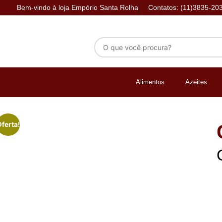
Bem-vindo à loja Empório Santa Rolha
Contatos: (11)3835-20
Alimentos
Azeites
ferta!