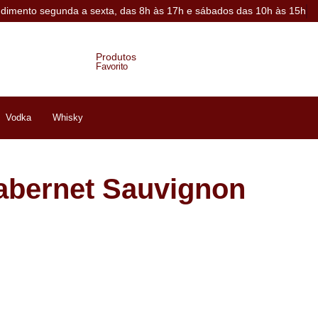
ndimento segunda a sexta, das 8h às 17h e sábados das 10h às 15h
Produtos
Favorito
Vodka
Whisky
abernet Sauvignon