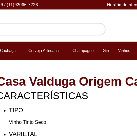
39 / (11)92066-7226
Horário de ate
Cachaça
Cerveja Artesanal
Champagne
Gin
Vinhos
Casa Valduga Origem C
CARACTERÍSTICAS
TIPO
Vinho Tinto Seco
VARIETAL