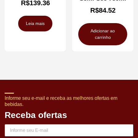
R$
139.36
R$
84.52
Leia mais
Adicionar ao
carrinho
Informe seu e-mail e receba as melhores ofertas em
bebidas.
Receba ofertas