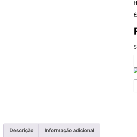
H
É
S
Descrição
Informação adicional