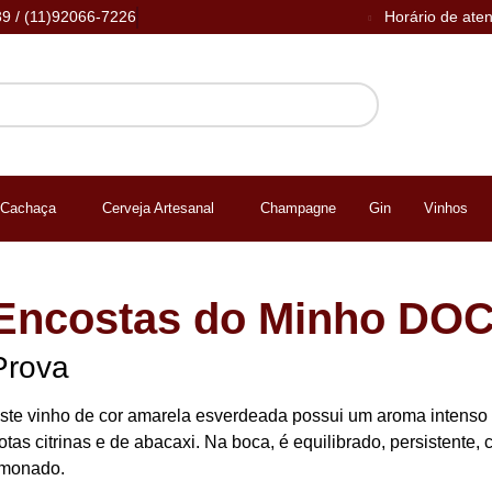
39 / (11)92066-7226
Horário de ate
Cachaça
Cerveja Artesanal
Champagne
Gin
Vinhos
Encostas do Minho DOC
Prova
ste vinho de cor amarela esverdeada possui um aroma intenso e
otas citrinas e de abacaxi. Na boca, é equilibrado, persistente
imonado.