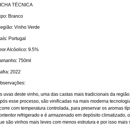
ICHA TÉCNICA
ipo:
Branco
egião:
Vinho Verde
aís:
Portugal
eor Alcóolico:
9.5%
amanho:
750ml
afra:
2022
bservações:
s uvas deste vinho, uma das castas mais tradicionais da regiã
pós esse processo, são vinificadas na mais moderna tecnologia
corre com temperatura controlada, para preservar os aromas típ
ontentor refrigerado e é armazenado em depósito climatizado, o
ue são vinhos mais leves com menos estrutura e por isso mais s