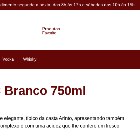
ndimento segunda a sexta, das 8h às 17h e sábados das 10h às 15h
Produtos
Favorito
Vodka
Whisky
 Branco 750ml
 elegante, típico da casta Arinto, apresentando também
, complexo e com uma acidez que lhe confere um frescor