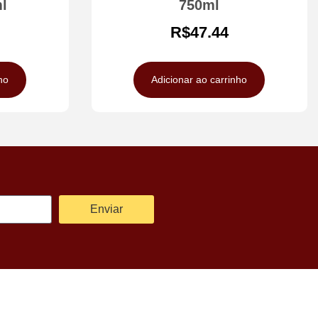
l
750ml
R$
47.44
ho
Adicionar ao carrinho
Enviar