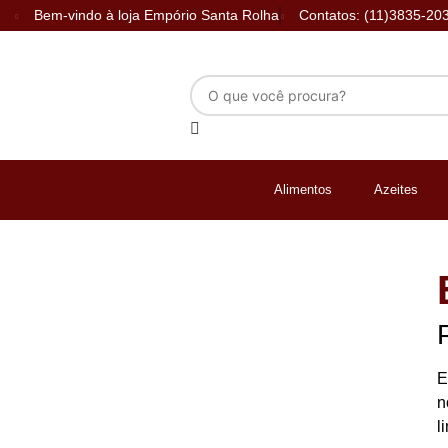
Bem-vindo à loja Empório Santa Rolha
Contatos: (11)3835-20
Alimentos
Azeites
E
n
l