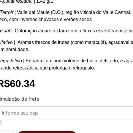
Açúcar residual
| 1,42 g/L
Terroir
| Valle del Maule (D.O.), região vitícola do Valle Centr
eco, com invernos chuvosos e verões secos
isual
| Coloração amarelo-clara com reflexos esverdeados e bri
lfativo
| Aromas frescos de frutas (como maracujá), agradável to
 mineralidade.
egustativo
| Entrada com bom volume de boca, delicado, e agra
rande refrescância que prolonga o retrogosto.
R$
60.34
imulação de frete