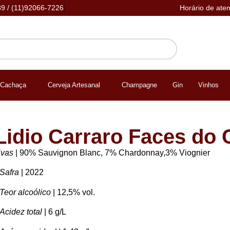
39 / (11)92066-7226
Horário de ate
Cachaça
Cerveja Artesanal
Champagne
Gin
Vinhos
Lidio Carraro Faces do 
vas
| 90% Sauvignon Blanc, 7% Chardonnay,3% Viognier
Safra
| 2022
 Teor alcoólico
| 12,5% vol.
Acidez total
| 6 g/L