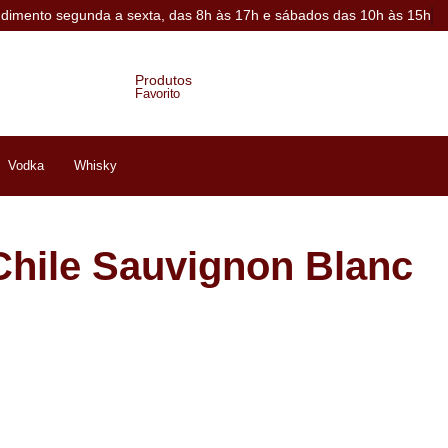
ndimento segunda a sexta, das 8h às 17h e sábados das 10h às 15h
Produtos
Favorito
Vodka
Whisky
Chile Sauvignon Blanc