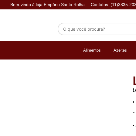
Bem-vindo à loja Empório Santa Rolha
Contatos: (11)3835-20
Alimentos
Azeites
U
•
*
•