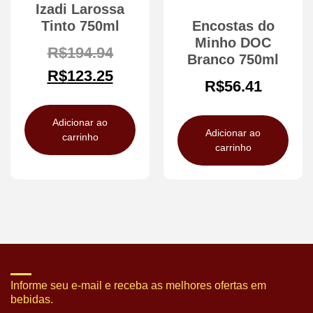
Izadi Larossa
Tinto 750ml
Encostas do
Minho DOC
R$
194.94
Branco 750ml
R$
123.25
R$
56.41
Adicionar ao
Adicionar ao
carrinho
carrinho
Informe seu e-mail e receba as melhores ofertas em
bebidas.