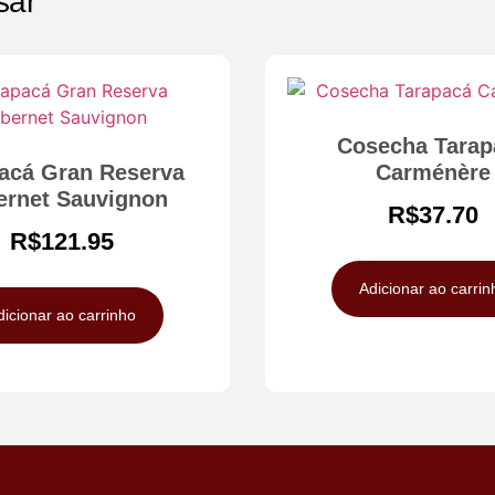
sar
Cosecha Tarap
acá Gran Reserva
Carménère
ernet Sauvignon
R$
37.70
R$
121.95
Adicionar ao carrin
dicionar ao carrinho