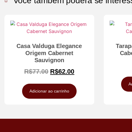
Você também poderá se interes
Casa Valduga Elegance
Tarap
Origem Cabernet
Cab
Sauvignon
R$
77.00
R$
62.00
A
Adicionar ao carrinho