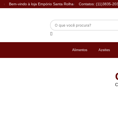
Bem-vindo à loja Empório Santa Rolha
Contatos: (11)3835-20
Alimentos
Azeites
C