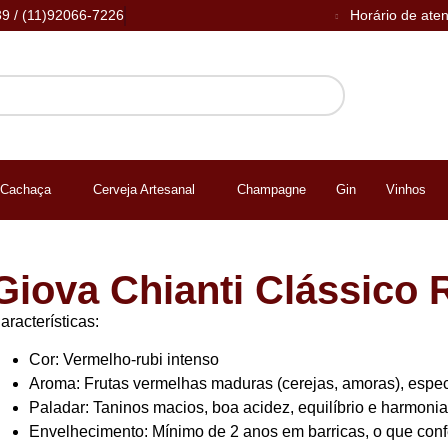
39 / (11)92066-7226
Horário de ate
Cachaça
Cerveja Artesanal
Champagne
Gin
Vinhos
Giova Chianti Clássico
aracterísticas:
Cor:
Vermelho-rubi intenso
Aroma:
Frutas vermelhas maduras (cerejas, amoras), especi
Paladar:
Taninos macios, boa acidez, equilíbrio e harmoni
Envelhecimento:
Mínimo de 2 anos em barricas, o que con