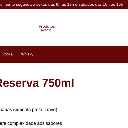
ndimento segunda a sexta, das 8h às 17h e sábados das 10h às 15h
Produtos
Favorito
Vodka
Whisky
 Reserva 750ml
arias (pimenta preta, cravo)
a
fere complexidade aos sabores